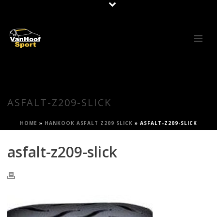
ASFALT-Z209-SLICK
HOME
»
HANKOOK ASFALT Z209 SLICK
»
ASFALT-Z209-SLICK
asfalt-z209-slick