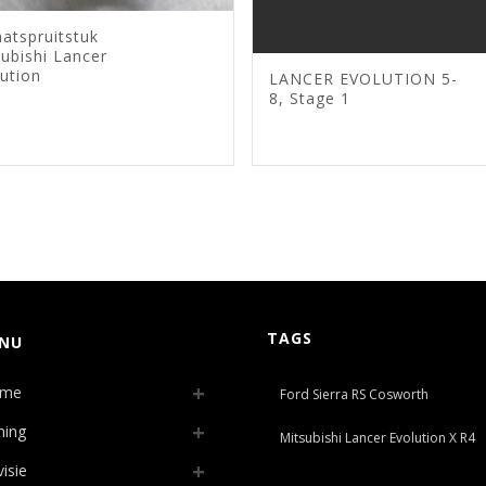
aatspruitstuk
ubishi Lancer
ution
LANCER EVOLUTION 5-
8, Stage 1
TAGS
NU
me
Ford Sierra RS Cosworth
ning
Mitsubishi Lancer Evolution X R4
isie