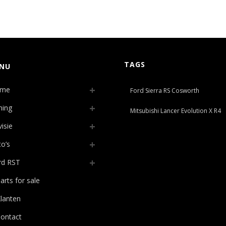
TAGS
NU
me
Ford Sierra RS Cosworth
ning
Mitsubishi Lancer Evolution X R4
isie
o’s
rd RST
arts for sale
lanten
ontact