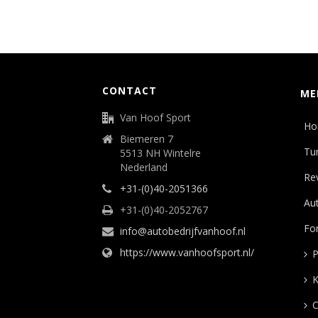
CONTACT
ME
Van Hoof Sport
Ho
Biemeren 7
Tu
5513 NH Wintelre
Nederland
Rev
+31-(0)40-2051366
Aut
+31-(0)40-2052767
Fo
info@autobedrijfvanhoof.nl
https://www.vanhoofsport.nl/
P
K
C