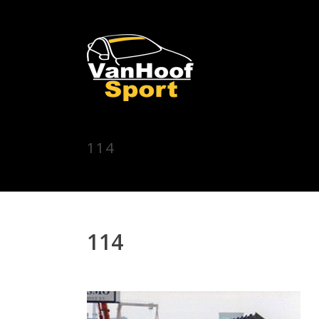
114
114