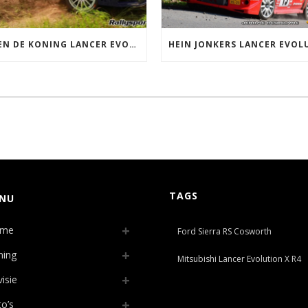
ARJEN DE KONING LANCER EVOLUTION 7 GRP A
TAGS
NU
me
Ford Sierra RS Cosworth
ning
Mitsubishi Lancer Evolution X R4
isie
o’s