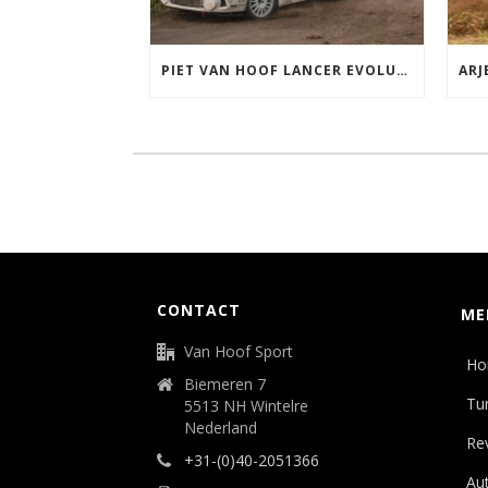
PIET VAN HOOF LANCER EVOLUTION 4 GRP A
CONTACT
ME
Van Hoof Sport
Ho
Biemeren 7
Tu
5513 NH Wintelre
Nederland
Rev
+31-(0)40-2051366
Aut