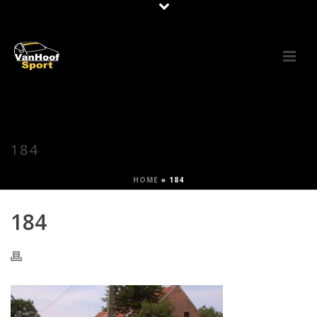
184
HOME
»
184
184