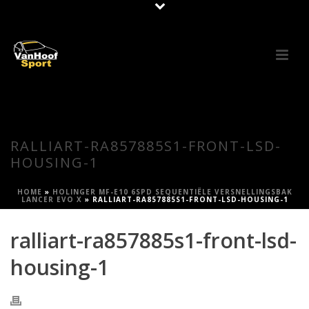
RALLIART-RA857885S1-FRONT-LSD-
HOUSING-1
HOME
»
HOLINGER MF-E10 6SPD SEQUENTIËLE VERSNELLINGSBAK
LANCER EVO X
»
RALLIART-RA857885S1-FRONT-LSD-HOUSING-1
ralliart-ra857885s1-front-lsd-
housing-1