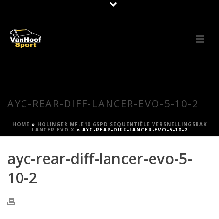
AYC-REAR-DIFF-LANCER-EVO-5-10-2
HOME
»
HOLINGER MF-E10 6SPD SEQUENTIËLE VERSNELLINGSBAK
LANCER EVO X
»
AYC-REAR-DIFF-LANCER-EVO-5-10-2
ayc-rear-diff-lancer-evo-5-
10-2