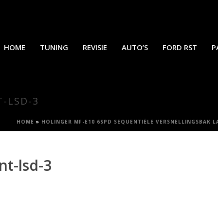
HOME
TUNING
REVISIE
AUTO’S
FORD RST
P
T-LSD-3
HOME
»
HOLINGER MF-E10 6SPD SEQUENTIËLE VERSNELLINGSBAK L
nt-lsd-3