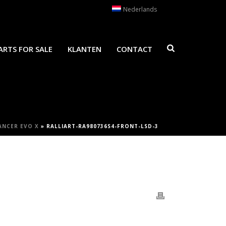
Nederlands
ARTS FOR SALE
KLANTEN
CONTACT
ANCER EVO X
»
RALLIART-RA980736S4-FRONT-LSD-3