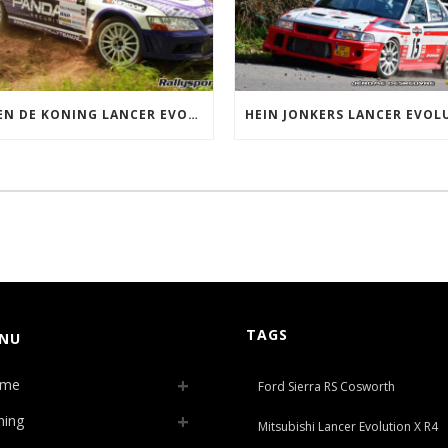
ARJEN DE KONING LANCER EVOLUTION 7 GRP A
TAGS
NU
me
Ford Sierra RS Cosworth
ning
Mitsubishi Lancer Evolution X R4