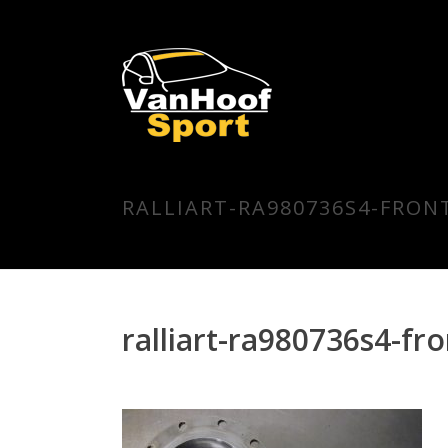
RALLIART-RA980736S4-FRON
ralliart-ra980736s4-fro