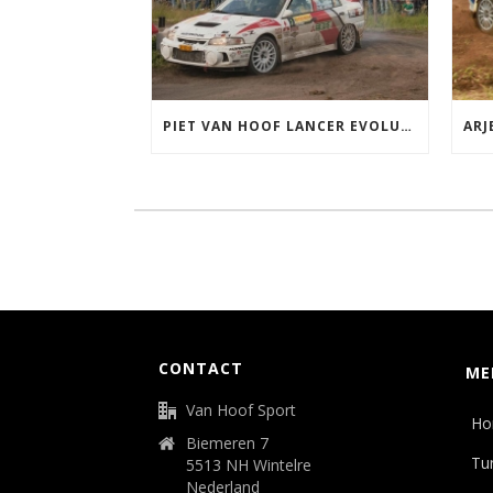
PIET VAN HOOF LANCER EVOLUTION 4 GRP A
CONTACT
ME
Van Hoof Sport
Ho
Biemeren 7
Tu
5513 NH Wintelre
Nederland