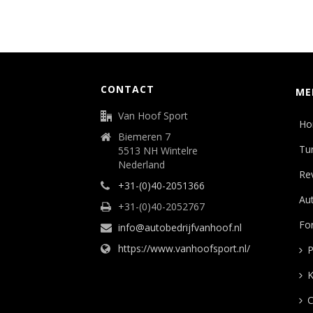
CONTACT
ME
Van Hoof Sport
Ho
Biemeren 7
Tu
5513 NH Wintelre
Nederland
Rev
+31-(0)40-2051366
Aut
+31-(0)40-2052767
Fo
info@autobedrijfvanhoof.nl
https://www.vanhoofsport.nl/
P
K
C