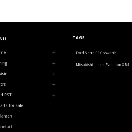
TAGS
NU
me
Ford Sierra RS Cosworth
ning
Mitsubishi Lancer Evolution X R4
isie
o’s
rd RST
arts for sale
lanten
ontact