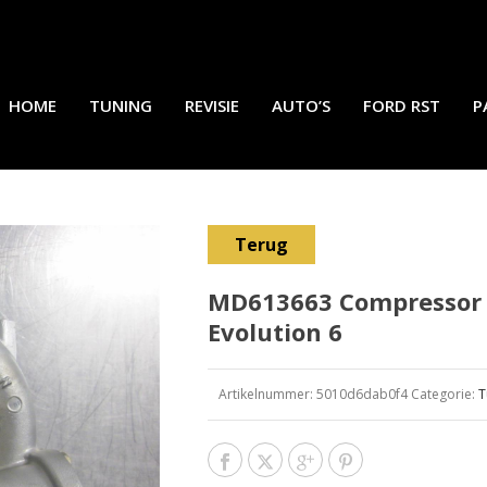
HOME
TUNING
REVISIE
AUTO’S
FORD RST
P
Terug
MD613663 Compressor 
Evolution 6
Artikelnummer:
5010d6dab0f4
Categorie:
T