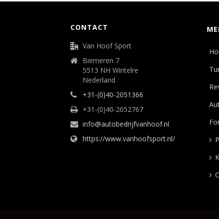
CONTACT
ME
Van Hoof Sport
Ho
Biemeren 7
Tu
5513 NH Wintelre
Nederland
Rev
+31-(0)40-2051366
Aut
+31-(0)40-2052767
Fo
info@autobedrijfvanhoof.nl
https://www.vanhoofsport.nl/
P
K
C