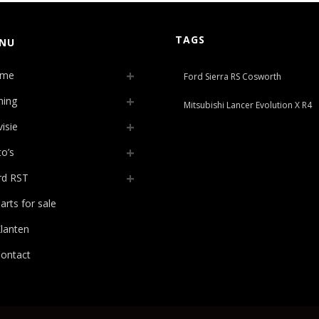
TAGS
NU
me
Ford Sierra RS Cosworth
ning
Mitsubishi Lancer Evolution X R4
isie
o’s
rd RST
arts for sale
lanten
ontact