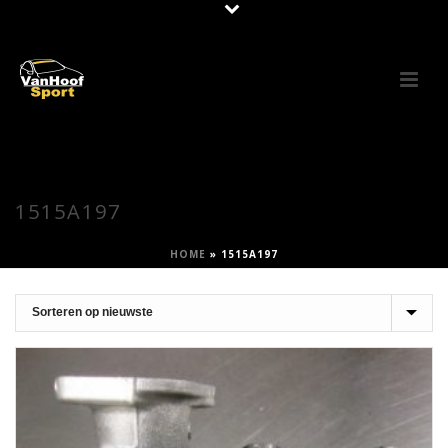
1515A197
HOME
»
1515A197