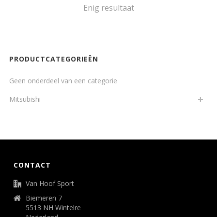
Enig resultaat
PRODUCTCATEGORIEËN
Geen onderdeel van een categorie
Mitsubishi
CONTACT
Van Hoof Sport
Biemeren 7
5513 NH Wintelre