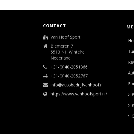
CONTACT
ME
Van Hoof Sport
Ho
Biemeren 7
Tu
5513 NH Wintelre
Nederland
Rev
+31-(0)40-2051366
Aut
+31-(0)40-2052767
Fo
info@autobedrijfvanhoof.nl
https://www.vanhoofsport.nl/
P
K
C