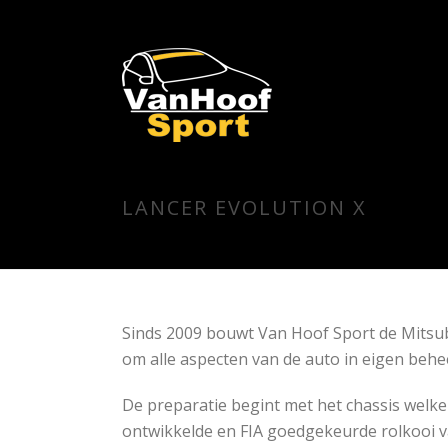
LANCER EVOLUTION X
Sinds 2009 bouwt Van Hoof Sport de Mitsubis
om alle aspecten van de auto in eigen behe
De preparatie begint met het chassis wel
ontwikkelde en FIA goedgekeurde rolkooi va