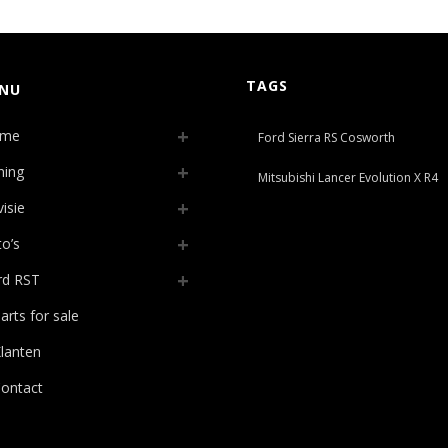
TAGS
NU
me
Ford Sierra RS Cosworth
ning
Mitsubishi Lancer Evolution X R4
isie
o’s
rd RST
arts for sale
lanten
ontact