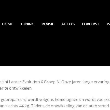
HOME
TUNING
REVISIE
AUTO’S
FORD RST
P
hi Lancer Evolution X Groep N. Onze jaren lange ervaring in
er te ontwikkelen.
ke geprepareerd wordt volgens homologatie en wordt voorzi
n slechts 44 kg. Tijdens de ontwikkeling van de auto stond