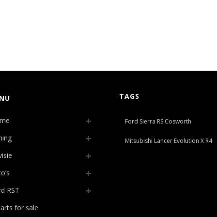
TAGS
NU
me
Ford Sierra RS Cosworth
ning
Mitsubishi Lancer Evolution X R4
isie
o’s
rd RST
arts for sale